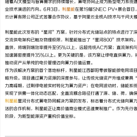
随着AI大模型与智算需求的持续增长，算电协同正成为新型电力系统
业技术演进的方向。6月3日，
利星能
在第19届SNEC PV+展会
云计算有限公司正式签署合作协议，基于阿里云全栈AI技术与千问大
利星能此次发布的“星河”方案，针对分布式光储站点的特点进行了深
雅
交流供电架构已触及物理极限，利星能推出了“星河800”技术架构。
直供，将端到端效率提升至95%以上，远超传统AC方案；直流架构
加速器密度提升35%以上。更为关键的是，该方案让绿电直供算力，
推动资产从单纯的电价管理迈向算力价值运营。
作为该解决方案的首个落地标杆，利星能江西鄱阳零碳智能微电网项目
略升级。项目通过算力资源的深度参与，让传统光储资产升维成兼具
力高峰期，过剩绿电被实时转化为算力资产；在电网波动时，储能系统
实现了供需一体化动态匹配，全直流耦合路径打通了源、储、荷，确
传
利星能
星河分布式算电协同解决方案的发布，标志着分布式光储向算力
活的合作机制，利星能正让高价值商业模式迅速复制推广。作为先行
阶段，为新型能源资产重构价值坐标。