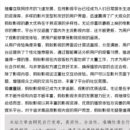
随着互联网技术的飞速发展，在线影视平台已经成为人们日常娱乐生
的资源库、多样的影片类型和友好的用户界面，迅速赢得了广大观众
蚂蚁影视的最大优势在于其资源的多样性。无论你喜欢最新上映的电
你的需求。平台不仅涵盖了国内外主流影视内容，还不断更新，为用
雅
了观影的视觉体验，使用户能够享受影院级别的画质。
从用户体验角度来看，蚂蚁影视的界面设计简洁直观，分类清晰，用
台还提供了个性化推荐服务，通过智能算法分析用户的观看习惯，推
值得一提的是，蚂蚁影视在内容版权方面也做了大量工作，力求为用
化合作机制，与多家版权方建立良好关系，确保播放内容的合法合规
除了影视内容，蚂蚁影视还注重社交互动体验。用户可以在影片页面
题，增强观众之间的交流与互动，丰富了平台的社区氛围。
毋庸置疑，蚂蚁影视现已成为大家追剧、观影的优质选择。无论是在
传
术不断升级和内容不断丰富，蚂蚁影视未来的发展潜力巨大，将继续
总结而言，蚂蚁影视以其丰富的影视资源、优质的播放体验及完善的
娱乐平台。对于追求高品质影视内容的用户而言，蚂蚁影视无疑是值