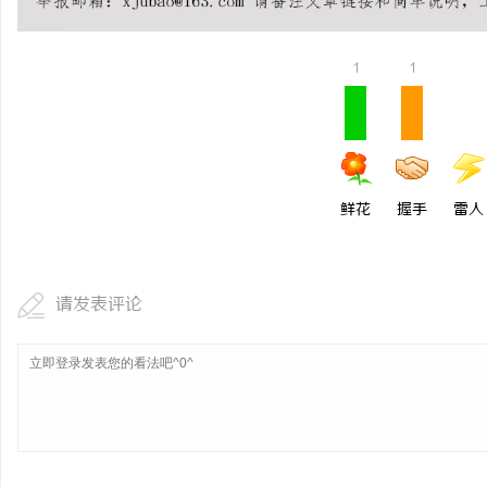
贝净 AC 国际医疗实验
全解析
1
1
媒
鲜花
握手
雷人
请发表评论