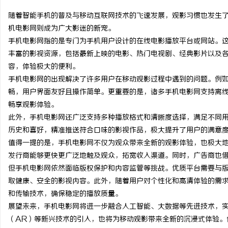
随着智能手机的普及与移动互联网技术的飞速发展，观影习惯也发生
机电影网则成为广大影迷的新宠。
手机电影网指的是专门为手机用户设计的在线电影播放平台或网站。这类
丰富的影视资源，包括最新上映的电影、热门电视剧、经典影片以及
雅
容，体验极大的便利。
手机电影网的出现解决了许多用户在移动观影过程中遇到的问题。例
畅，用户界面友好且操作简单。更重要的是，诸多手机电影网支持离
畅享观影体验。
此外，手机电影网还广泛支持多种播放格式和清晰度选择，满足不同
历史和喜好，精准推送符合口味的影视作品，极大提升了用户的满意
值得一提的是，手机电影网不仅为观众带来全新的观影体验，也极大
发行商能够更快更广泛地触及观众，拓宽收入渠道。同时，广告商也
传
但手机电影网依然面临版权保护和内容监管等挑战。优质平台需要与
取健康、安全的影视内容。此外，随着用户对个性化和高清体验的需
和传输技术，确保稳定的播放质量。
展望未来，手机电影网将进一步融合人工智能、大数据等先进技术，实
（AR）等新兴技术的引入，也将为移动观影带来全新的沉浸式体验。