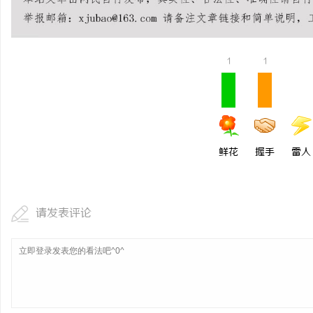
商标转让：专业转让流程
付款
媒
1
1
鲜花
握手
雷人
请发表评论