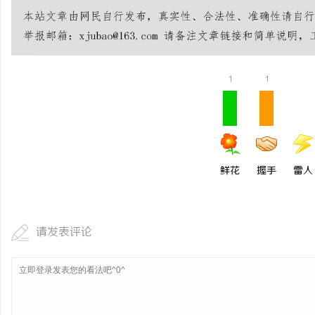
商标转让：专业转让流程
付款
媒
1
1
鲜花
握手
雷人
请发表评论