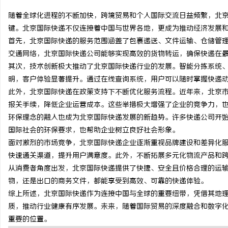
随着全球化进程的不断加快，跨境贸易和个人国际交流日益频繁，北
键。北京国际快递不仅连接着中国与世界各地，更成为推动经济发展
首先，北京国际快递的服务范围涵盖了包裹递送、文件运输、仓储管
交通网络，北京国际快递公司能够实现高效的货物转运，确保快递在
雅
其次，技术创新极大推动了北京国际快递行业的发展。智能分拣系统
明，客户体验显著提升。通过在线查询系统，用户可以随时掌握快递
此外，北京国际快递在政策支持下不断优化服务流程。近年来，北京
报关手续，降低企业运营成本。这些举措极大增强了企业的竞争力，
环保理念的融入也成为北京国际快递发展的新趋势。许多快递公司开
国际社会的环保要求，也帮助企业树立良好社会形象。
面对激烈的市场竞争，北京国际快递企业逐渐重视品牌建设和差异化
快速通关渠道，提升用户满意度。此外，不断拓展多元化物流产品和
传
从消费者角度出发，北京国际快递提供了快捷、安全且价格合理的运
物，还是出口的商务文件，都能享受到高效、可靠的快递体验。
综上所述，北京国际快递作为连接中国与全球的重要纽带，凭借其地
质，推动行业健康有序发展。未来，随着国际贸易的深度融合和数字
重要的位置。