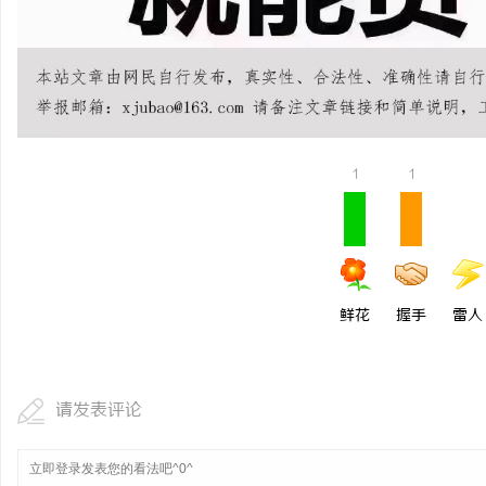
开店最怕“搜不到”为什
ai却天天给他免费派单？
媒
1
1
鲜花
握手
雷人
请发表评论