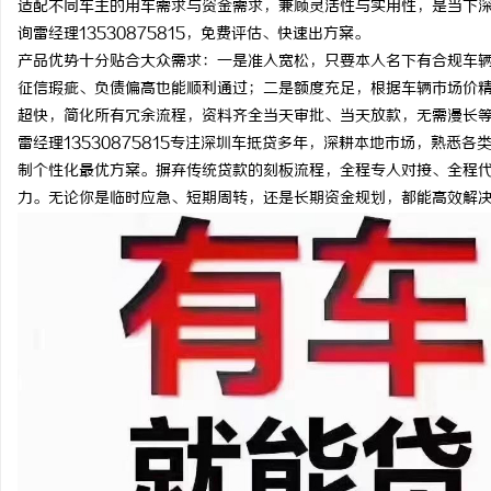
适配不同车主的用车需求与资金需求，兼顾灵活性与实用性，是当下
询雷经理13530875815，免费评估、快速出方案。
产品优势十分贴合大众需求：一是准入宽松，只要本人名下有合规车
征信瑕疵、负债偏高也能顺利通过；二是额度充足，根据车辆市场价
超快，简化所有冗余流程，资料齐全当天审批、当天放款，无需漫长
雅
雷经理13530875815专注深圳车抵贷多年，深耕本地市场，熟
制个性化最优方案。摒弃传统贷款的刻板流程，全程专人对接、全程
力。无论你是临时应急、短期周转，还是长期资金规划，都能高效解
传