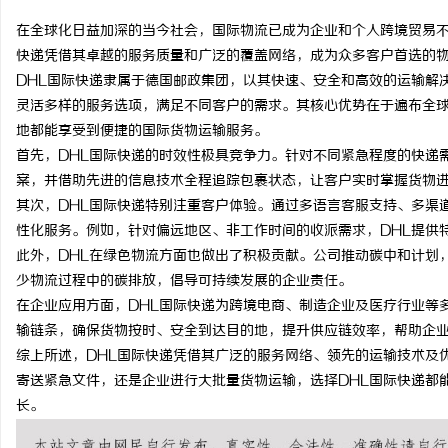
在全球化日益加深的当今社会，国际物流已成为企业和个人跨境贸易不
快递凭借其卓越的服务质量和广泛的覆盖网络，成为众多客户首选的
DHL国际快递隶属于德国邮政集团，以其快速、安全和高效的运输解
灵活多样的服务选项，满足不同客户的需求。其核心优势在于遍布全球
雅
地都能享受到便捷的国际货物运输服务。
首先，DHL国际快递的时效性极具竞争力。针对不同紧急程度的快递
案，并借助先进的信息技术全程追踪包裹状态，让客户实时掌握货物
其次，DHL国际快递特别注重客户体验。通过多语言客服支持、多渠
性化服务。例如，针对偏远地区、非工作时间的收派需求，DHL提供
此外，DHL在绿色物流方面也做出了积极贡献。公司推动碳中和计划
少物流过程中的碳排放，倡导可持续发展的企业责任。
在企业应用方面，DHL国际快递为跨境电商、制造企业及医疗行业等
传
输链条，确保货物按时、安全到达目的地，提升供应链效率，帮助企
综上所述，DHL国际快递凭借其广泛的服务网络、领先的运输技术及
寄送紧急文件，还是企业进行大批量货物运输，选择DHL国际快递都
长。