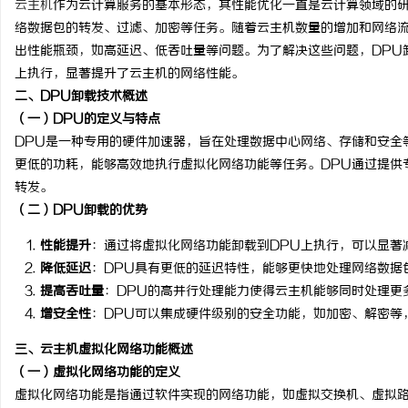
云主机
作为云计算服务的基本形态，其性能优化一直是云计算领域的
络数据包的转发、过滤、加密等任务。随着云主机数量的增加和网络
出性能瓶颈，如高延迟、低吞吐量等问题。为了解决这些问题，DPU
上执行，显著提升了云主机的网络性能。
二、DPU卸载技术概述
雅
（一）DPU的定义与特点
DPU是一种专用的硬件加速器，旨在处理数据中心网络、存储和安全
更低的功耗，能够高效地执行虚拟化网络功能等任务。DPU通过提供
转发。
（二）DPU卸载的优势
性能提升
：通过将虚拟化网络功能卸载到DPU上执行，可以显著
降低延迟
：DPU具有更低的延迟特性，能够更快地处理网络数据
提高吞吐量
：DPU的高并行处理能力使得云主机能够同时处理更
传
增安全性
：DPU可以集成硬件级别的安全功能，如加密、解密等
三、云主机虚拟化网络功能概述
（一）虚拟化网络功能的定义
虚拟化网络功能是指通过软件实现的网络功能，如虚拟交换机、虚拟