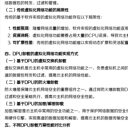
络数据包的转发、过滤和管理。
贝净 AC 国际医疗实验
（二）传统虚拟化网络功能的局限性
全解析
传统的基于软件实现的虚拟化网络功能存在以下局限性：
媒
性能瓶颈
：随着网络流量的增加，软件实现的虚拟化网络功能逐
资源消耗
：虚拟化网络功能需要占用大量的CPU资源，导致云主
可扩展性差
：传统的虚拟化网络功能难以实现动态扩展和灵活配
四、DPU卸载的虚拟化网络功能实现方式
（一）基于DPU的虚拟交换机卸载
虚拟交换机是云主机中常用的虚拟化网络功能之一，负责虚拟机之间的
速的数据包转发和过滤，提高云主机的网络性能。
（二）基于DPU的防火墙卸载
防火墙是保障云主机网络安全的重要组件之一。通过将防火墙卸载到D
过滤和安全策略执行，提高云主机的网络安全性能。
（三）基于DPU的加密/解密卸载
加密/解密是云主机中常用的安全功能之一，用于保护网络数据的安全传
用硬件引擎，实现高速的数据加密和解密，提高云主机的数据传输安
五、不同DPU卸载方案性能对比分析