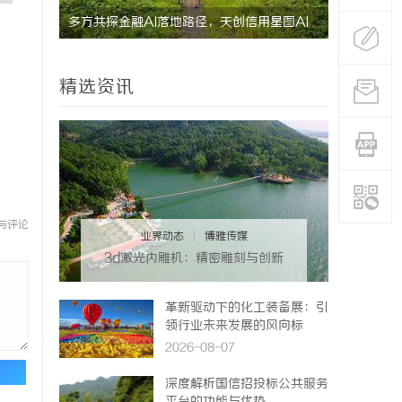
究竟藏着
多方共探金融AI落地路径，天创信用星图AI
贝净 AC
助力产业金融智能升级
全解析
精选资讯
与评论
业界动态
|
博雅传媒
3d激光内雕机：精密雕刻与创新
应用
革新驱动下的化工装备展：引
领行业未来发展的风向标
2026-08-07
论
深度解析国信招投标公共服务