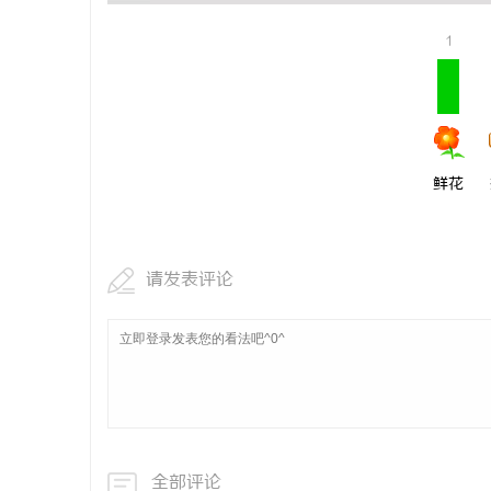
开店最怕“
1
ai却天天给
媒
鲜花
请发表评论
全部评论