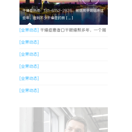
干燥症热线：131-6152-2876，微信同步做临床这
些年，碰到不少干燥症的朋【....】
[业界动态]
干燥症患者口干眼燥熬多年，一个周
期缓过来？老中医：一张辨证方对症，身体找回
[业界动态]
津液
[业界动态]
[业界动态]
[业界动态]
[业界动态]