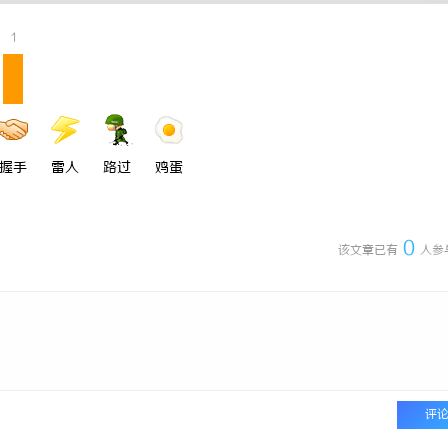
搜不到”为什么隔壁店铺没花钱，
揭秘！专业充电桩项目软件开发商，
1
他免费派单？
哪些行业秘诀？
握手
雷人
路过
鸡蛋
0
该文章已有
人参
评