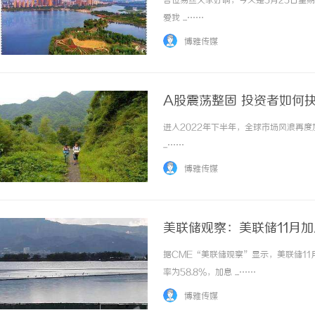
各位易丝大家好啊，今天是5月25日星期
爱我 ...……
博雅传媒
A股震荡整固 投资者如何
进入2022年下半年，全球市场风浪再
不买SEM广告、不发天
...……
小企业怎么靠GEO让AI
博雅传媒
美联储观察：美联储11月加
据CME“美联储观察”显示，美联储11月加
率为58.8%，加息 ...……
博雅传媒