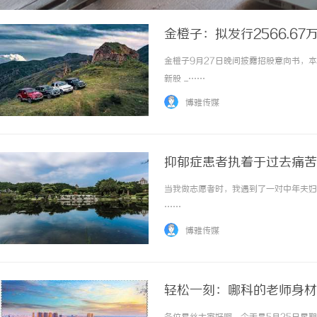
金橙子：拟发行2566.67
金橙子9月27日晚间披露招股意向书，本
新股 ...……
博雅传媒
抑郁症患者执着于过去痛苦
当我做志愿者时，我遇到了一对中年夫妇。
……
博雅传媒
轻松一刻：哪科的老师身材