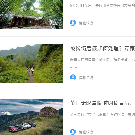
9月28日盘后，央行出台支持经济发展
...……
博雅传媒
被烫伤后该如何处理？专家
老年人在厨房里忙前忙后，难免出点儿小状
……
博雅传媒
英国无限量临时购债背后：
英国央行宣布“无限量”临时购债，震动市
……
博雅传媒