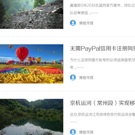
直播吧9月26日讯篮网官方宣布，球队已正
队政策原因 ...……
博雅传媒
无需PayPal信用卡注册
为什么注册阿里云账号时必须选择国家/地
电 ...……
博雅传媒
京杭运河（常州段）实现移
近日,京杭运河江苏段绿色现代航运综合整治
……
博雅传媒