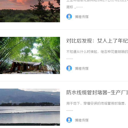
工业和信息化部网站9月27日公布202
简称 ...……
博雅传媒
对比后发现：女人上了年纪
不知道从什么时候起，继各种花里胡哨的丝
不买SEM广告、不发天
……
小企业怎么靠GEO让AI
博雅传媒
防水线缆管封堵器-生产厂
用于地下、穿墙安装的线缆管用封堵器，适
……
博雅传媒