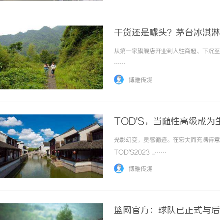
干货还是噱头？茅台冰淇淋
从第一家旗舰店开业到入驻商超、下沉至终
……
博雅传媒
TOD'S，当随性高级成为
光影幻变，灵感循迹。在宏大而充满诗意
TOD'S2023 ...……
博雅传媒
篮网官方：球队已正式与后