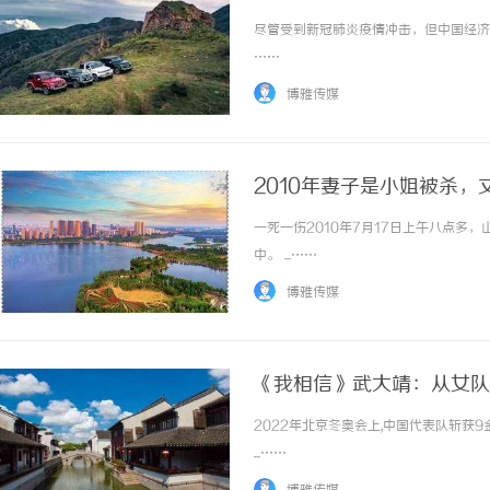
尽管受到新冠肺炎疫情冲击，但中国经济稳
……
博雅传媒
2010年妻子是小姐被杀
一死一伤2010年7月17日上午八点多
中。 ...……
博雅传媒
《我相信》武大靖：从女队
2022年北京冬奥会上,中国代表队斩获
...……