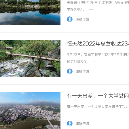
美股银行股9月26日全线下跌。Wind数
下跌2.8%， ...……
博雅传媒
恒天然2022年总营收达2
9月22日，宣布了截至2022年7月31
税后利润5.91 ...……
博雅传媒
有一天出差，一个大学女同
有一天出差，一个大学女同学接待了我，她
……
博雅传媒