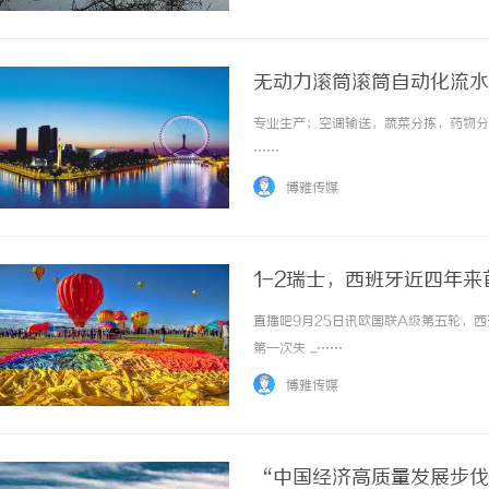
无动力滚筒滚筒自动化流水
专业生产；空调输送，蔬菜分拣，药物分拣
……
博雅传媒
1-2瑞士，西班牙近四年
直播吧9月25日讯欧国联A级第五轮，西
第一次失 ...……
博雅传媒
“中国经济高质量发展步伐